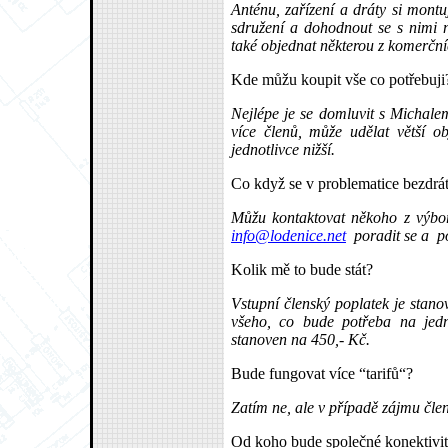
Anténu, zařízení a dráty si mont
sdružení a dohodnout se s nimi 
také objednat některou z komerční
Kde můžu koupit vše co potřebuji
Nejlépe je se domluvit s Michale
více členů, může udělat větší o
jednotlivce nižší.
Co když se v problematice bezdrá
Můžu kontaktovat někoho z výbo
info@lodenice.net
poradit se a pop
Kolik mě to bude stát?
Vstupní členský poplatek je stano
všeho, co bude potřeba na jedno
stanoven na 450,- Kč.
Bude fungovat více “tarifů“?
Zatím ne, ale v případě zájmu čle
Od koho bude společné konektivit