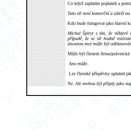
Co když zaplatím poplatek a poto
Tato síť není komerční a záleží na
Kdo bude fumgovat jako hlavní kon
Michal Špiryt s tím, že některé d
případě, že se síť hodně rozrost
únosnou mez může být odhlasována
Může být členem firma/právnická
Ano může.
Lze členské příspěvky uplatnit j
Ne. Ale mohou být přijaty jako na