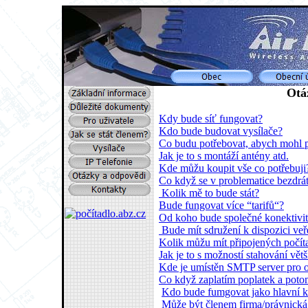
Otá
Kdy bude síť fungovat?
Kdo bude budovat vysílače?
Co budu potřebovat, abych mohl př
Jak je to s montáží antény atd.
Kde můžu koupit vše co potřebuji
Co když se v problematice bezdrá
Kolik mě to bude stát?
Bude fungovat více “tarifů“?
Od koho bude společné konektivit
Bude mít sdružení k dispozici veř
Kolik můžu mít připojených počít
Jak je to s možností stahování vět
Kde je umístěn SMTP server pro 
Co když zaplatím poplatek a poto
Kdo bude fumgovat jako hlavní ko
Může být členem firma/právnická