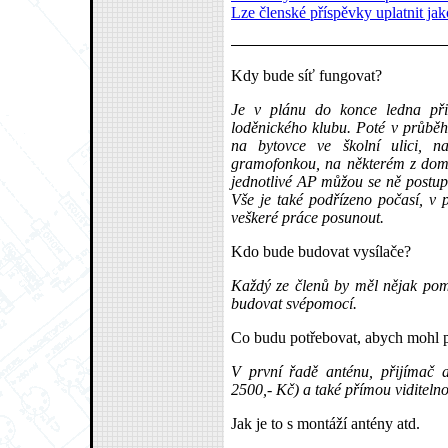
Lze členské příspěvky uplatnit ja
Kdy bude síť fungovat?
Je v plánu do konce ledna při
loděnického klubu. Poté v průběh
na bytovce ve školní ulici, n
gramofonkou, na některém z domů
jednotlivé AP můžou se ně postupn
Vše je také podřízeno počasí, v 
veškeré práce posunout.
Kdo bude budovat vysílače?
Každý ze členů by měl nějak pomo
budovat svépomocí.
Co budu potřebovat, abych mohl př
V první řadě anténu, přijímač 
2500,- Kč) a také přímou viditelno
Jak je to s montáží antény atd.