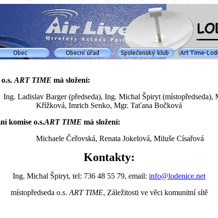
o.s.
ART TIME
má složení:
Ladislav Barger (předseda), Ing. Michal Špiryt (místopředseda), 
Křížková, Imrich Senko, Mgr. Taťana Bočková
ní komise o.s.
ART TIME
má složení:
Michaele Čeřovská, Renata Jokelová, Miluše Císařová
Kontakty:
Ing. Michal Špiryt, tel: 736 48 55 79, email:
info
@lodenice.net
místopředseda o.s.
ART TIME
, Záležitosti ve věci komunitní sítě