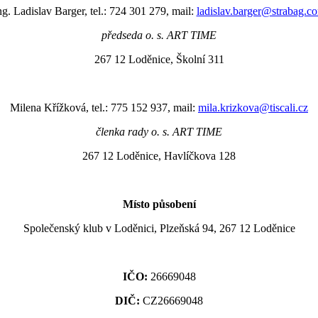
ng. Ladislav Barger, tel.: 724 301 279, mail:
ladislav.barger@strabag.c
předseda o. s. ART TIME
267 12 Loděnice, Školní 311
Milena Křížková, tel.: 775 152 937, mail:
mila.krizkova@tiscali.cz
členka rady o. s. ART TIME
267 12 Loděnice, Havlíčkova 128
Místo působení
Společenský klub v Loděnici, Plzeňská 94, 267 12 Loděnice
IČO:
26669048
DIČ:
CZ26669048