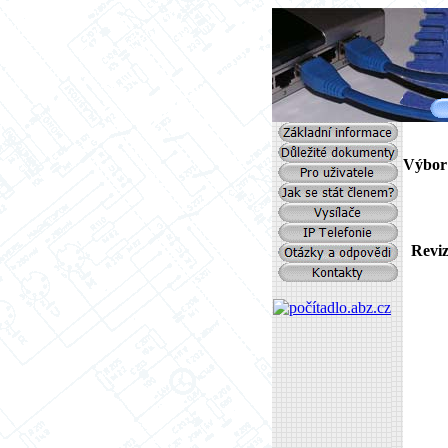
Výbor 
Ing. 
Reviz